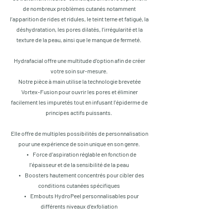
de nombreux problèmes cutanés notamment
l’apparition de rides et ridules, le teint terne et fatigué, la
déshydratation, les pores dilatés, l’irrégularité et la
texture de la peau, ainsi que le manque de fermeté.
Hydrafacial offre une multitude d’option afin de créer
votre soin sur-mesure.
Notre pièce à main utilise la technologie brevetée
Vortex-Fusion pour ouvrir les pores et éliminer
facilement les impuretés tout en infusant l’épiderme de
principes actifs puissants.
Elle offre de multiples possibilités de personnalisation
pour une expérience de soin unique en son genre.
• Force d’aspiration réglable en fonction de
l’épaisseur et de la sensibilité de la peau
• Boosters hautement concentrés pour cibler des
conditions cutanées spécifiques
• Embouts HydroPeel personnalisables pour
différents niveaux d’exfoliation