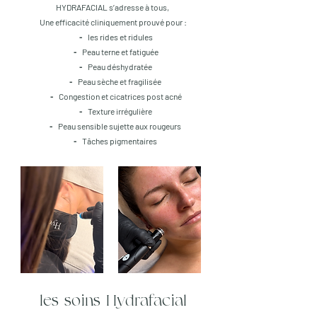
HYDRAFACIAL s’adresse à tous,
Une efficacité cliniquement prouvé pour :
⁃ les rides et ridules
⁃ Peau terne et fatiguée
⁃ Peau déshydratée
⁃ Peau sèche et fragilisée
⁃ Congestion et cicatrices post acné
⁃ Texture irrégulière
⁃ Peau sensible sujette aux rougeurs
⁃ Tâches pigmentaires
les soins Hydrafacial